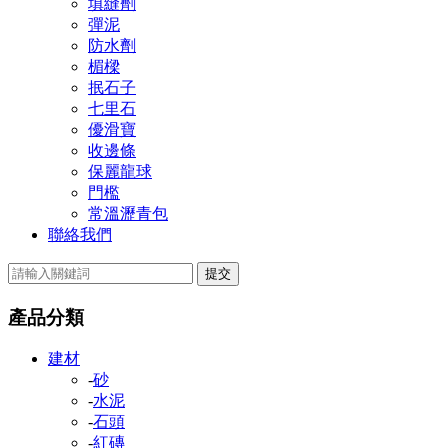
填縫劑
彈泥
防水劑
楣樑
抿石子
七里石
優滑寶
收邊條
保麗龍球
門檻
常溫瀝青包
聯絡我們
提交
產品分類
建材
-
砂
-
水泥
-
石頭
-
紅磚