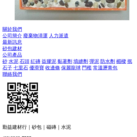
關於我們
公司簡介
廢棄物清運
人力派遣
最新訊息
砂包建材
公司產品
砂
水泥
石頭
紅磚
益膠泥
黏著劑
填縫劑
彈泥
防水劑
楣樑
抿
石子
七里石
優滑寶
收邊條
保麗龍球
門檻
常溫瀝青包
聯絡我們
勤益建材行｜砂包｜磁磚｜水泥