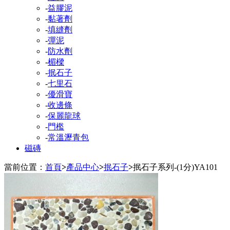
-
益膠泥
-
黏著劑
-
填縫劑
-
彈泥
-
防水劑
-
楣樑
-
抿石子
-
七里石
-
優滑寶
-
收邊條
-
保麗龍球
-
門檻
-
常溫瀝青包
磁磚
當前位置：
首頁
>
產品中心
>
抿石子
>
抿石子系列-(1分)YA101