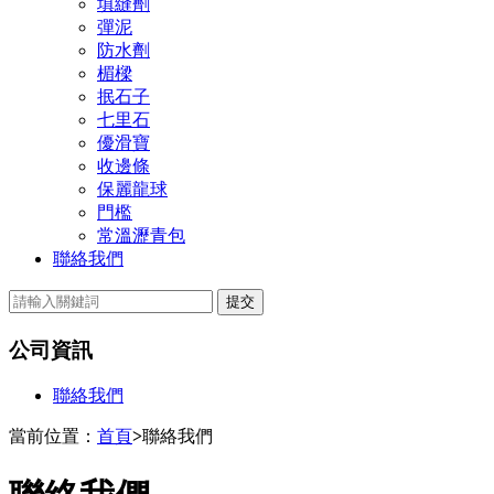
填縫劑
彈泥
防水劑
楣樑
抿石子
七里石
優滑寶
收邊條
保麗龍球
門檻
常溫瀝青包
聯絡我們
提交
公司資訊
聯絡我們
當前位置：
首頁
>
聯絡我們