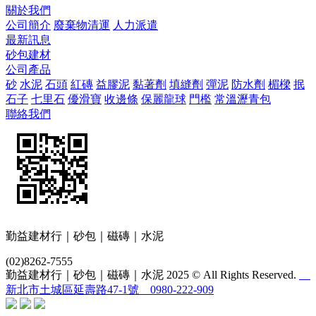
關於我們
公司簡介
廢棄物清運
人力派遣
最新訊息
砂包建材
公司產品
砂
水泥
石頭
紅磚
益膠泥
黏著劑
填縫劑
彈泥
防水劑
楣樑
抿
石子
七里石
優滑寶
收邊條
保麗龍球
門檻
常溫瀝青包
聯絡我們
勤益建材行｜砂包｜磁磚｜水泥
(02)8262-7555
勤益建材行｜砂包｜磁磚｜水泥 2025 © All Rights Reserved.
新北市土城區延壽路47-1號 0980-222-909